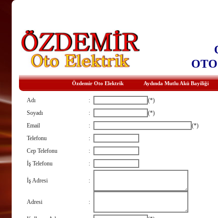
OTO
Özdemir Oto Elektrik
Aydında Mutlu Akü Bayiliği
Adı
:
(*)
Soyadı
:
(*)
Email
:
(*)
Telefonu
:
Cep Telefonu
:
İş Telefonu
:
İş Adresi
:
Adresi
: