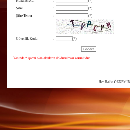
Kullanıcı Adı
:
(*)
Şifre
:
(*)
Şifre Tekrar
:
(*)
Güvenlik Kodu
:
(*)
Yanında * işareti olan alanların doldurulması zorunludur.
Her Hakkı ÖZDEMİR 